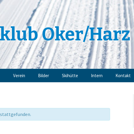
klub Oker/Harz 
e
Verein
Bilder
Skihütte
Intern
Kontakt
Angebote
Impressu
Trainingsangebote
Datensch
 stattgefunden.
Mitgliedschaft
Sponsoren