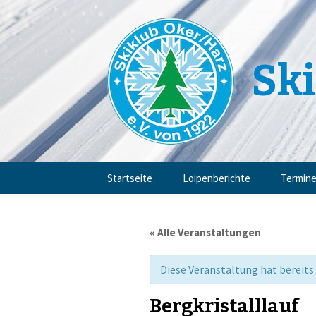
Ski
Zum
Startseite
Loipenberichte
Termin
Inhalt
springen
« Alle Veranstaltungen
Diese Veranstaltung hat bereits
Bergkristalllauf