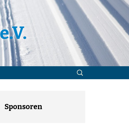
e.V.
Suchen
nach:
m
utzerklärung
Sponsoren