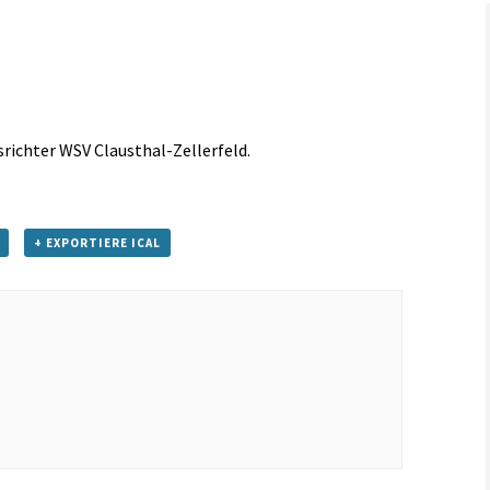
Links
usrichter WSV Clausthal-Zellerfeld.
+ EXPORTIERE ICAL