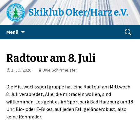
Skiklub Oker/Harz e.V.
Zum
Suchen
Menü
Inhalt
nach:
springen
Radtour am 8. Juli
1. Juli 2026
Uwe Schirrmeister
Die Mittwochssportgruppe hat eine Radtour am Mittwoch
8. Juli verabredet, Alle, die mitradeln wollen, sind
willkommen. Los geht es im Sportpark Bad Harzburg um 18
Uhr. Bio- oder E-Bikes, auf jeden Fall geländerobust, also
keine Rennräder.