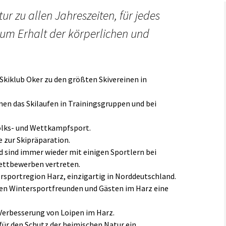
r zu allen Jahreszeiten, für jedes
Links
zum Erhalt der körperlichen und
 Skiklub Oker zu den größten Skivereinen in
en das Skilaufen in Trainingsgruppen und bei
Volks- und Wettkampfsport.
e zur Skipräparation.
d sind immer wieder mit einigen Sportlern bei
ettbewerben vertreten.
ersportregion Harz, einzigartig in Norddeutschland.
ten Wintersportfreunden und Gästen im Harz eine
 Verbesserung von Loipen im Harz.
 für den Schutz der heimischen Natur ein.