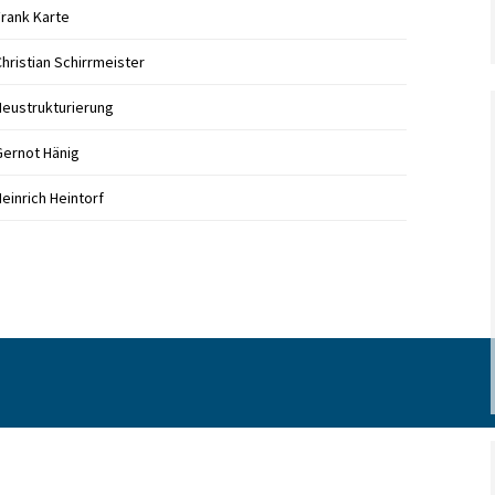
Frank Karte
hristian Schirrmeister
Neustrukturierung
Gernot Hänig
einrich Heintorf