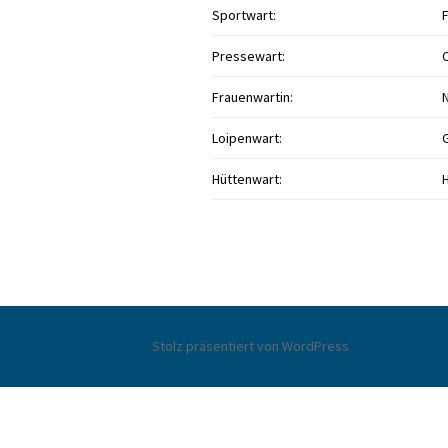
Sportwart:
Pressewart:
C
Frauenwartin:
Loipenwart:
Hüttenwart:
H
Stolz präsentiert von WordPress