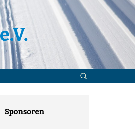
e.V.
Suchen
nach:
m
tzerklärung
Sponsoren