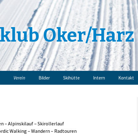
klub Oker/Harz 
e
Verein
Bilder
Skihütte
Intern
Kontakt
Angebote
Impressu
Trainingsangebote
Datenschu
Mitgliedschaft
n – Alpinskilauf – Skirollerlauf
ordic Walking – Wandern – Radtouren
Sponsoren