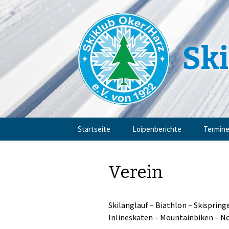
Ski
Zum
Startseite
Loipenberichte
Termin
Inhalt
springen
Verein
Skilanglauf – Biathlon – Skispringe
Inlineskaten – Mountainbiken – N