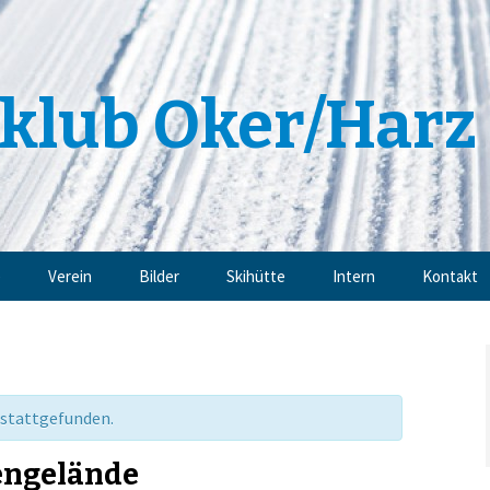
klub Oker/Harz 
e
Verein
Bilder
Skihütte
Intern
Kontakt
Angebote
Impressu
Trainingsangebote
Datensch
 stattgefunden.
Mitgliedschaft
engelände
Sponsoren