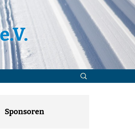
e.V.
Suchen
nach:
m
utzerklärung
Sponsoren