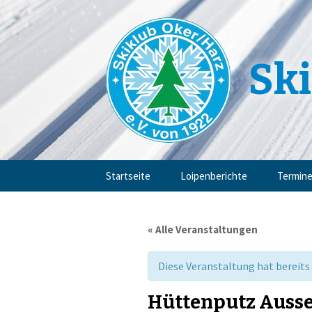
Ski
Zum
Startseite
Loipenberichte
Termin
Inhalt
springen
« Alle Veranstaltungen
Diese Veranstaltung hat bereits
Hüttenputz Auss