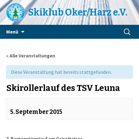
Skiklub Oker/Harz e.V.
Zum
Suchen
Menü
Inhalt
nach:
springen
« Alle Veranstaltungen
Diese Veranstaltung hat bereits stattgefunden.
Skirollerlauf des TSV Leuna
5. September 2015
3. Berganstiegslauf am Geiseltalsee