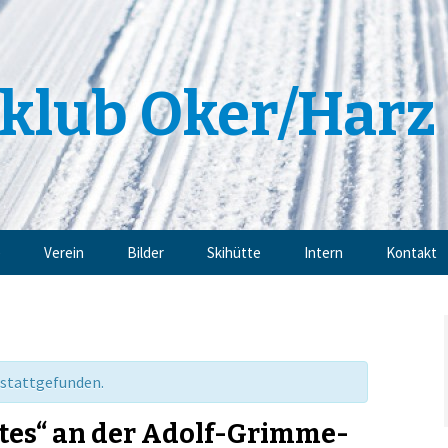
klub Oker/Harz 
e
Verein
Bilder
Skihütte
Intern
Kontakt
Angebote
Impressu
Trainingsangebote
Datensch
 stattgefunden.
Mitgliedschaft
tes“ an der Adolf-Grimme-
Sponsoren