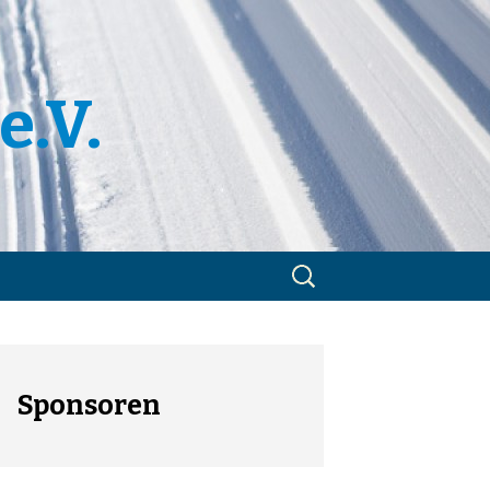
e.V.
Suchen
nach:
m
utzerklärung
Sponsoren