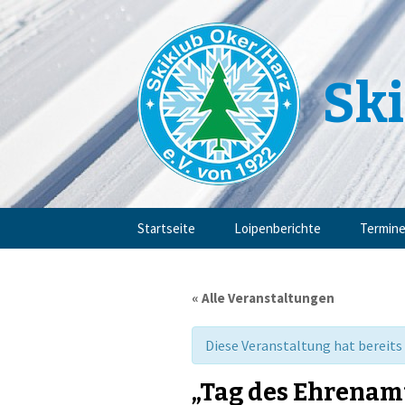
Ski
Zum
Startseite
Loipenberichte
Termin
Inhalt
springen
« Alle Veranstaltungen
Diese Veranstaltung hat bereits
„Tag des Ehrenam