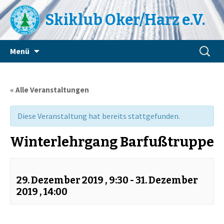
Skiklub Oker/Harz e.V.
Zum
Suchen
Menü
Inhalt
nach:
springen
« Alle Veranstaltungen
Diese Veranstaltung hat bereits stattgefunden.
Winterlehrgang Barfußtruppe
29. Dezember 2019 , 9:30
-
31. Dezember
2019 , 14:00