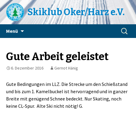
Skiklub Oker/Harz e.V.
Zum
Suchen
Menü
Inhalt
nach:
springen
Gute Arbeit geleistet
6. Dezember 2016
Gernot Hänig
Gute Bedingungen im LLZ. Die Strecke um den Schießstand
und bis zum 1. Kamelbuckel ist hervorragend und in ganzer
Breite mit genügend Schnee bedeckt. Nur Skating, noch
keine CL-Spur. Alte Ski nicht nötig! G.