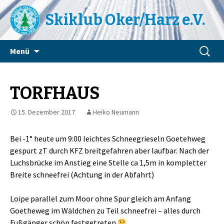
Skiklub Oker/Harz e.V.
Zum
Suchen
Menü
Inhalt
nach:
springen
TORFHAUS
15. Dezember 2017
Heiko Neumann
Bei -1° heute um 9:00 leichtes Schneegrieseln Goetehweg
gespurt zT durch KFZ breitgefahren aber laufbar. Nach der
Luchsbrücke im Anstieg eine Stelle ca 1,5m in kompletter
Breite schneefrei (Achtung in der Abfahrt)
Loipe parallel zum Moor ohne Spur gleich am Anfang
Goetheweg im Wäldchen zu Teil schneefrei – alles durch
Fußgänger schön festgetreten