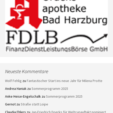
Neueste Kommentare
Wolf Fehlig
zu
Fantastischer Start ins neue Jahr für Milena Protte
Andrea Haniak
zu
Sommerprogramm 2025
Anke Heise-Engelschalk
zu
Sommerprogramm 2025
Gernot
zu
Straße statt Loipe
Claudia Ehlers
zu
Jan-Friedrich Doerks für Weltcupauftakt nominiert