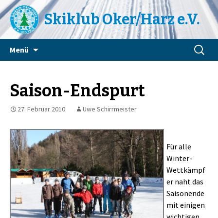
Skiklub Oker/Harz e.V.
Zum
Suchen
Menü
Inhalt
nach:
springen
Saison-Endspurt
27. Februar 2010
Uwe Schirrmeister
Für alle
Winter-
Wettkämpf
er naht das
Saisonende
mit einigen
wichtigen