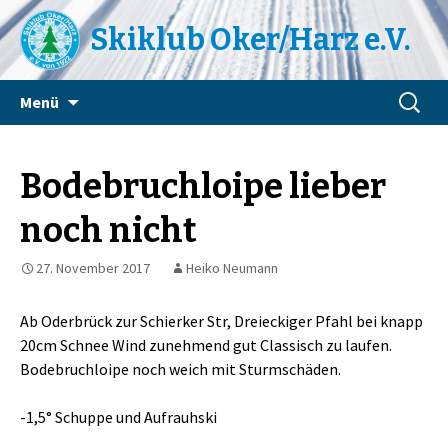
Skiklub Oker/Harz e.V.
Zum
Suchen
Menü
Inhalt
nach:
springen
Bodebruchloipe lieber
noch nicht
27. November 2017
Heiko Neumann
Ab Oderbrück zur Schierker Str, Dreieckiger Pfahl bei knapp
20cm Schnee Wind zunehmend gut Classisch zu laufen.
Bodebruchloipe noch weich mit Sturmschäden.
-1,5° Schuppe und Aufrauhski