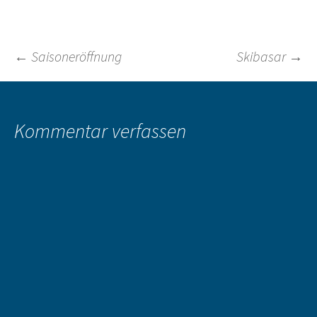
Beitragsnavigation
←
Saisoneröffnung
Skibasar
→
Kommentar verfassen