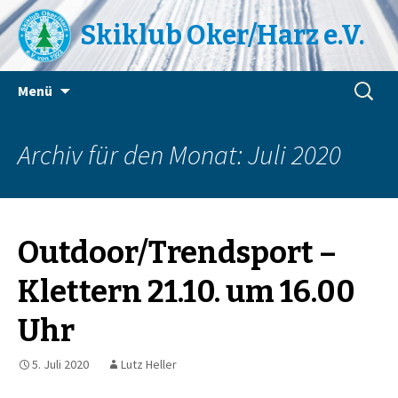
Skiklub Oker/Harz e.V.
Zum
Suchen
Menü
Inhalt
nach:
springen
Archiv für den Monat: Juli 2020
Outdoor/Trendsport –
Klettern 21.10. um 16.00
Uhr
5. Juli 2020
Lutz Heller