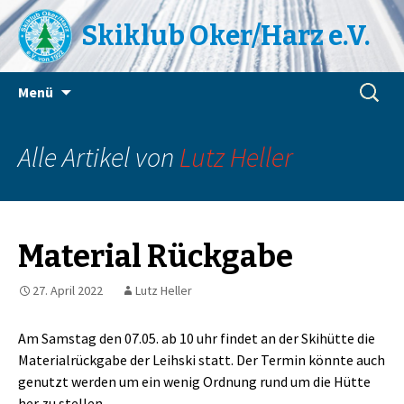
Skiklub Oker/Harz e.V.
Zum
Suchen
Menü
Inhalt
nach:
springen
Alle Artikel von
Lutz Heller
Material Rückgabe
27. April 2022
Lutz Heller
Am Samstag den 07.05. ab 10 uhr findet an der Skihütte die
Materialrückgabe der Leihski statt. Der Termin könnte auch
genutzt werden um ein wenig Ordnung rund um die Hütte
her zu stellen.