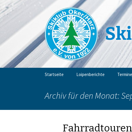
Ski
Zum
Startseite
Loipenberichte
Termin
Inhalt
springen
Archiv für den Monat: S
Fahrradtoure