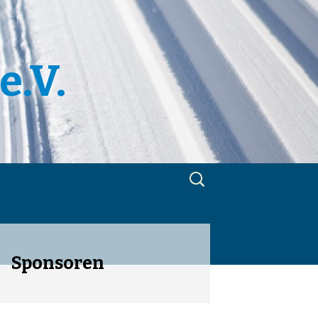
e.V.
Suchen
nach:
m
utzerklärung
Sponsoren