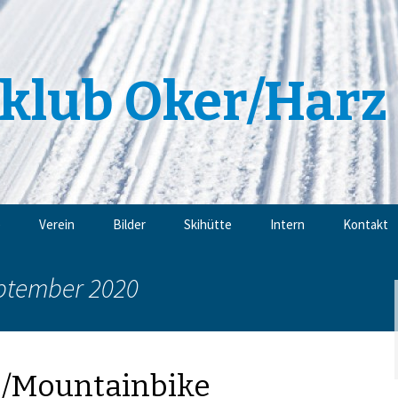
klub Oker/Harz 
e
Verein
Bilder
Skihütte
Intern
Kontakt
Angebote
Impressu
eptember 2020
Trainingsangebote
Datensch
Mitgliedschaft
n/Mountainbike
Sponsoren