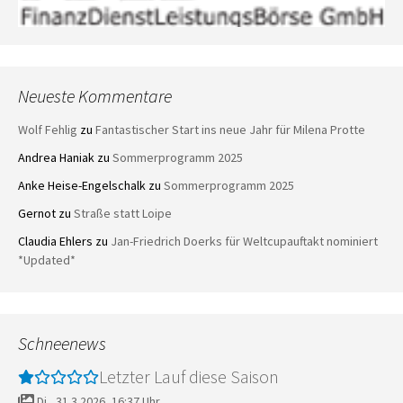
Neueste Kommentare
Wolf Fehlig
zu
Fantastischer Start ins neue Jahr für Milena Protte
Andrea Haniak
zu
Sommerprogramm 2025
Anke Heise-Engelschalk
zu
Sommerprogramm 2025
Gernot
zu
Straße statt Loipe
Claudia Ehlers
zu
Jan-Friedrich Doerks für Weltcupauftakt nominiert
*Updated*
Schneenews
Letzter Lauf diese Saison
Di., 31.3.2026, 16:37 Uhr