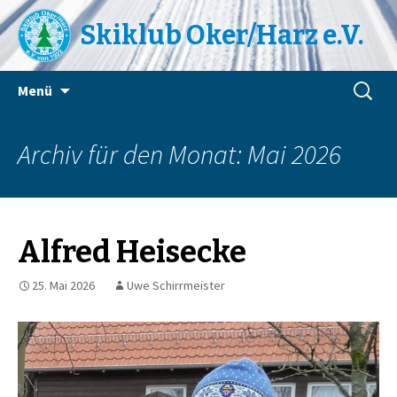
Skiklub Oker/Harz e.V.
Zum
Suchen
Menü
Inhalt
nach:
springen
Archiv für den Monat: Mai 2026
Alfred Heisecke
25. Mai 2026
Uwe Schirrmeister