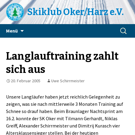
Skiklub Oker/Harz e.V.
Zum
Suchen
Menü
Inhalt
nach:
springen
Langlauftraining zahlt
sich aus
20. Februar 2005
Uwe Schirrmeister
Unsere Langläufer haben jetzt reichlich Gelegenheit zu
zeigen, was sie nach mittlerweile 3 Monaten Training auf
Schnee so drauf haben. Beim Braunlager Nachtsprint am
16.2. konnte der SK Oker mit Tilmann Gerhardt, Niklas
Greiff, Alexander Schirrmeister und Dimitrij Kurasch vier
Altersklassensieger stellen. Bei der heutigen