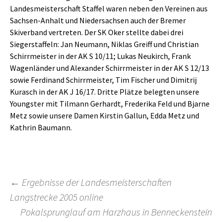
Landesmeisterschaft Staffel waren neben den Vereinen aus
Sachsen-Anhalt und Niedersachsen auch der Bremer
Skiverband vertreten. Der SK Oker stellte dabei drei
Siegerstaffeln: Jan Neumann, Niklas Greiff und Christian
Schirrmeister in der AK S 10/11; Lukas Neukirch, Frank
Wagenländer und Alexander Schirrmeister in der AK S 12/13
sowie Ferdinand Schirrmeister, Tim Fischer und Dimitrij
Kurasch in der AK J 16/17. Dritte Plätze belegten unsere
Youngster mit Tilmann Gerhardt, Frederika Feld und Bjarne
Metz sowie unsere Damen Kirstin Gallun, Edda Metz und
Kathrin Baumann.
Beitragsnavigation
←
Ergebnisse der Landesmeisterschaften
Langstrecke 2005 online
Pokalsprunglauf am Harzhaus in Benneckenstein