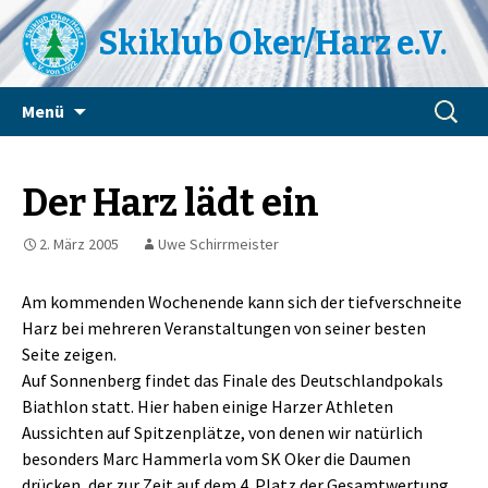
Skiklub Oker/Harz e.V.
Zum
Suchen
Menü
Inhalt
nach:
springen
Der Harz lädt ein
2. März 2005
Uwe Schirrmeister
Am kommenden Wochenende kann sich der tiefverschneite
Harz bei mehreren Veranstaltungen von seiner besten
Seite zeigen.
Auf Sonnenberg findet das Finale des Deutschlandpokals
Biathlon statt. Hier haben einige Harzer Athleten
Aussichten auf Spitzenplätze, von denen wir natürlich
besonders Marc Hammerla vom SK Oker die Daumen
drücken, der zur Zeit auf dem 4. Platz der Gesamtwertung