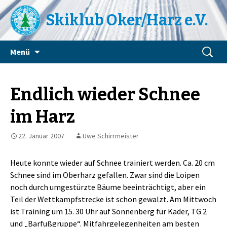
Skiklub Oker/Harz e.V.
Zum
Suchen
Menü
Inhalt
nach:
springen
Endlich wieder Schnee
im Harz
22. Januar 2007
Uwe Schirrmeister
Heute konnte wieder auf Schnee trainiert werden. Ca. 20 cm
Schnee sind im Oberharz gefallen. Zwar sind die Loipen
noch durch umgestürzte Bäume beeinträchtigt, aber ein
Teil der Wettkampfstrecke ist schon gewalzt. Am Mittwoch
ist Training um 15. 30 Uhr auf Sonnenberg für Kader, TG 2
und „Barfußgruppe“. Mitfahrgelegenheiten am besten