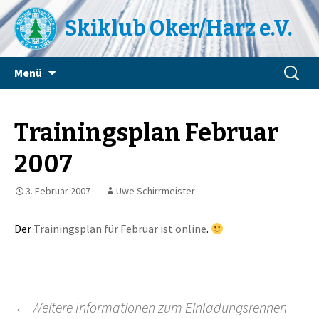
Skiklub Oker/Harz e.V.
Zum
Suchen
Menü
Inhalt
nach:
springen
Trainingsplan Februar
2007
3. Februar 2007
Uwe Schirrmeister
Der
Trainingsplan für Februar ist online
.
Beitragsnavigation
←
Weitere Informationen zum Einladungsrennen