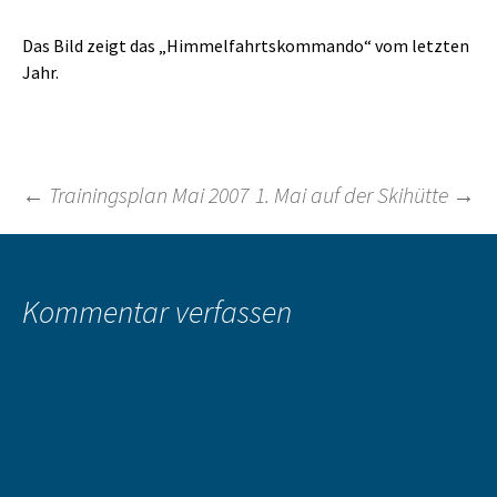
Das Bild zeigt das „Himmelfahrtskommando“ vom letzten
Jahr.
Beitragsnavigation
←
Trainingsplan Mai 2007
1. Mai auf der Skihütte
→
Kommentar verfassen