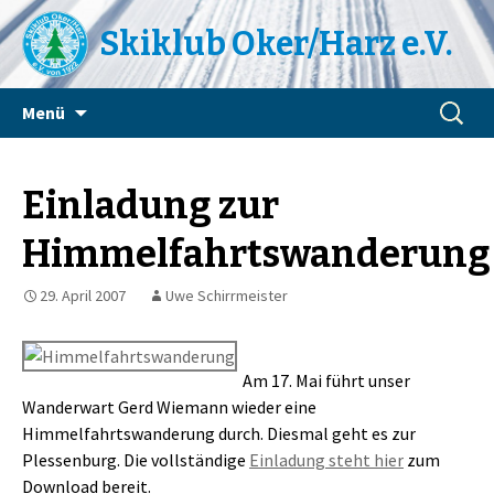
Skiklub Oker/Harz e.V.
Zum
Suchen
Menü
Inhalt
nach:
springen
Einladung zur
Himmelfahrtswanderung
29. April 2007
Uwe Schirrmeister
Am 17. Mai führt unser
Wanderwart Gerd Wiemann wieder eine
Himmelfahrtswanderung durch. Diesmal geht es zur
Plessenburg. Die vollständige
Einladung steht hier
zum
Download bereit.