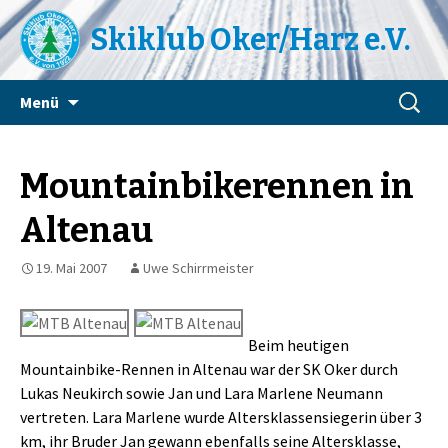
Skiklub Oker/Harz e.V.
Zum
Suchen
Menü
Inhalt
nach:
springen
Mountainbikerennen in
Altenau
19. Mai 2007
Uwe Schirrmeister
Beim heutigen
Mountainbike-Rennen in Altenau war der SK Oker durch
Lukas Neukirch sowie Jan und Lara Marlene Neumann
vertreten. Lara Marlene wurde Altersklassensiegerin über 3
km, ihr Bruder Jan gewann ebenfalls seine Altersklasse,