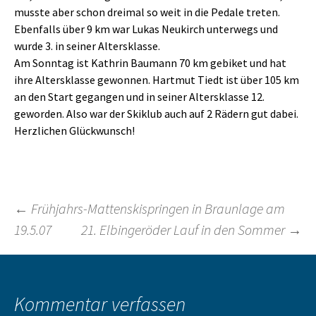
musste aber schon dreimal so weit in die Pedale treten.
Ebenfalls über 9 km war Lukas Neukirch unterwegs und
wurde 3. in seiner Altersklasse.
Am Sonntag ist Kathrin Baumann 70 km gebiket und hat
ihre Altersklasse gewonnen. Hartmut Tiedt ist über 105 km
an den Start gegangen und in seiner Altersklasse 12.
geworden. Also war der Skiklub auch auf 2 Rädern gut dabei.
Herzlichen Glückwunsch!
Beitragsnavigation
←
Frühjahrs-Mattenskispringen in Braunlage am
19.5.07
21. Elbingeröder Lauf in den Sommer
→
Kommentar verfassen