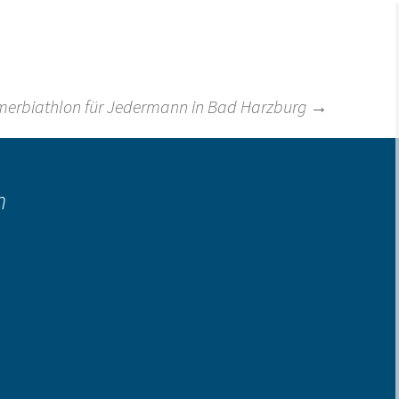
Links
mmerbiathlon für Jedermann in Bad Harzburg
→
n