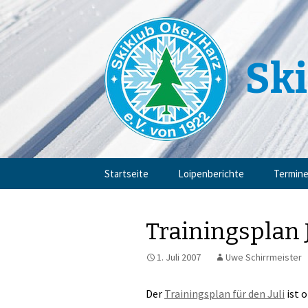
Ski
Zum
Startseite
Loipenberichte
Termin
Inhalt
springen
Trainingsplan 
1. Juli 2007
Uwe Schirrmeister
Der
Trainingsplan für den Juli
ist 