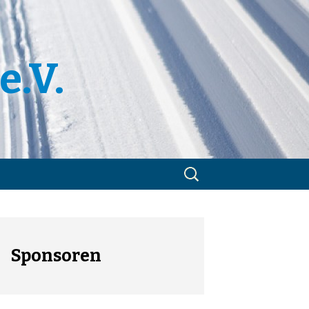
e.V.
Suchen
nach:
m
utzerklärung
Sponsoren