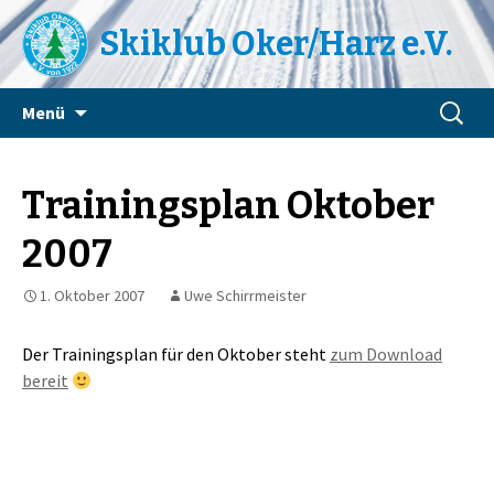
Skiklub Oker/Harz e.V.
Zum
Suchen
Menü
Inhalt
nach:
springen
Trainingsplan Oktober
2007
1. Oktober 2007
Uwe Schirrmeister
Der Trainingsplan für den Oktober steht
zum Download
bereit