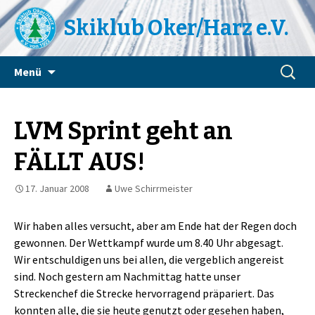
Skiklub Oker/Harz e.V.
Zum
Suchen
Menü
Inhalt
nach:
springen
LVM Sprint geht an
FÄLLT AUS!
17. Januar 2008
Uwe Schirrmeister
Wir haben alles versucht, aber am Ende hat der Regen doch
gewonnen. Der Wettkampf wurde um 8.40 Uhr abgesagt.
Wir entschuldigen uns bei allen, die vergeblich angereist
sind. Noch gestern am Nachmittag hatte unser
Streckenchef die Strecke hervorragend präpariert. Das
konnten alle, die sie heute genutzt oder gesehen haben,