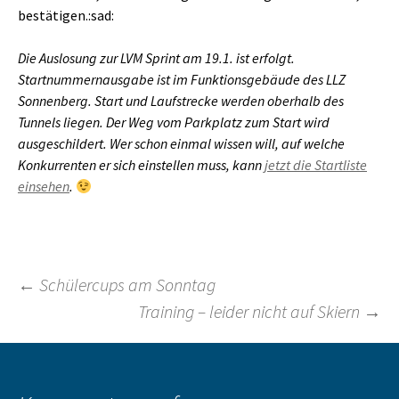
bestätigen.:sad:
Die Auslosung zur LVM Sprint am 19.1. ist erfolgt.
Startnummernausgabe ist im Funktionsgebäude des LLZ
Sonnenberg. Start und Laufstrecke werden oberhalb des
Tunnels liegen. Der Weg vom Parkplatz zum Start wird
ausgeschildert. Wer schon einmal wissen will, auf welche
Konkurrenten er sich einstellen muss, kann
jetzt die Startliste
einsehen
.
Beitragsnavigation
←
Schülercups am Sonntag
Training – leider nicht auf Skiern
→