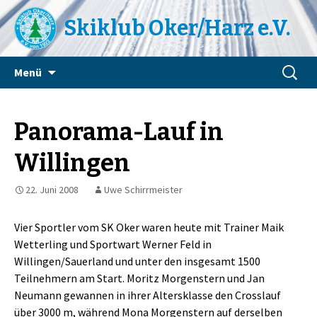
Skiklub Oker/Harz e.V.
Zum
Suchen
Menü
Inhalt
nach:
springen
Panorama-Lauf in
Willingen
22. Juni 2008
Uwe Schirrmeister
Vier Sportler vom SK Oker waren heute mit Trainer Maik
Wetterling und Sportwart Werner Feld in
Willingen/Sauerland und unter den insgesamt 1500
Teilnehmern am Start. Moritz Morgenstern und Jan
Neumann gewannen in ihrer Altersklasse den Crosslauf
über 3000 m, während Mona Morgenstern auf derselben