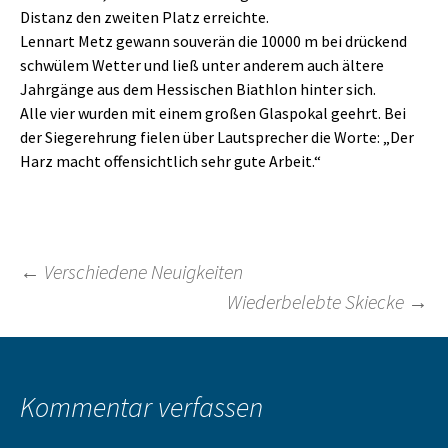
Distanz den zweiten Platz erreichte.
Lennart Metz gewann souverän die 10000 m bei drückend
schwülem Wetter und ließ unter anderem auch ältere
Jahrgänge aus dem Hessischen Biathlon hinter sich.
Alle vier wurden mit einem großen Glaspokal geehrt. Bei
der Siegerehrung fielen über Lautsprecher die Worte: „Der
Harz macht offensichtlich sehr gute Arbeit.“
Beitragsnavigation
←
Verschiedene Neuigkeiten
Wiederbelebte Skiecke
→
Kommentar verfassen