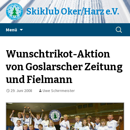
Skiklub Oker/Harz e.V.
Zum
Suchen
Menü
Inhalt
nach:
springen
Wunschtrikot-Aktion
von Goslarscher Zeitung
und Fielmann
29. Juni 2008
Uwe Schirrmeister