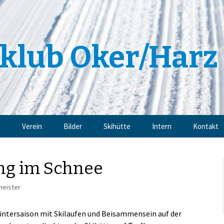
klub Oker/Harz 
e
Verein
Bilder
Skihütte
Intern
Kontakt
Angebote
Impressu
ng im Schnee
Trainingsangebote
Datensch
meister
Mitgliedschaft
ntersaison mit Skilaufen und Beisammensein auf der
Sponsoren