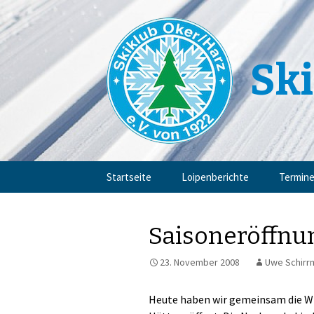
Ski
Zum
Startseite
Loipenberichte
Termin
Inhalt
springen
Saisoneröffnu
23. November 2008
Uwe Schirr
Heute haben wir gemeinsam die Wi