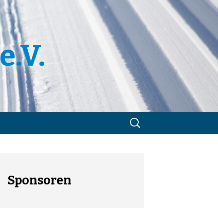
e.V.
Suchen
nach:
m
utzerklärung
Sponsoren