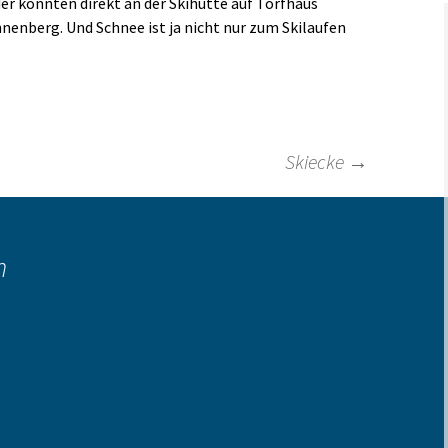
er konnten direkt an der Skihütte auf Torfhaus
nenberg. Und Schnee ist ja nicht nur zum Skilaufen
Links
Skiecke
→
n