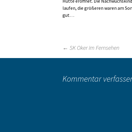
Hütte eröffnet. Die Nachwuchskind
laufen, die größeren waren am Son
gut…
Beitragsnavigation
←
SK Oker im Fernsehen
Kommentar verfasse