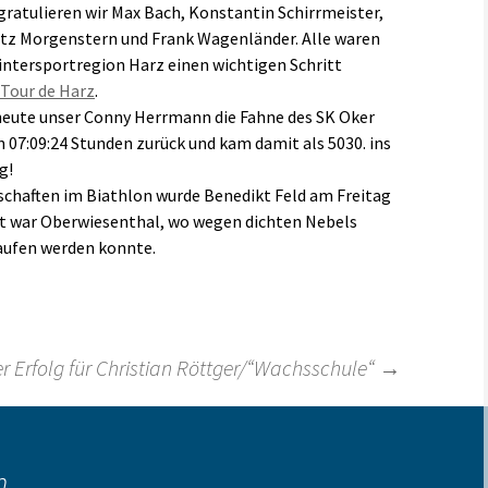
gratulieren wir Max Bach, Konstantin Schirrmeister,
itz Morgenstern und Frank Wagenländer. Alle waren
 Wintersportregion Harz einen wichtigen Schritt
Tour de Harz
.
eute unser Conny Herrmann die Fahne des SK Oker
n 07:09:24 Stunden zurück und kam damit als 5030. ins
g!
chaften im Biathlon wurde Benedikt Feld am Freitag
rt war Oberwiesenthal, wo wegen dichten Nebels
aufen werden konnte.
er Erfolg für Christian Röttger/“Wachsschule“
→
n