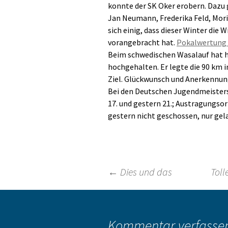
konnte der SK Oker erobern. Dazu 
Jan Neumann, Frederika Feld, Mor
sich einig, dass dieser Winter die
vorangebracht hat.
Pokalwertung 
Beim schwedischen Wasalauf hat h
hochgehalten. Er legte die 90 km i
Ziel. Glückwunsch und Anerkennun
Bei den Deutschen Jugendmeisters
17. und gestern 21.; Austragungso
gestern nicht geschossen, nur gel
Beitragsnavigation
←
Dies und das
Toll
Kommentar verfasse