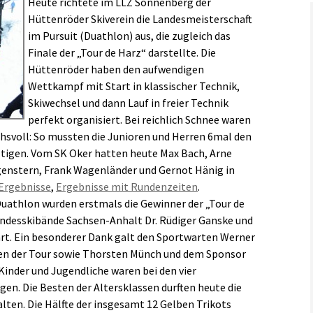
Heute richtete im LLZ Sonnenberg der
Hüttenröder Skiverein die Landesmeisterschaft
Links
im Pursuit (Duathlon) aus, die zugleich das
Finale der „Tour de Harz“ darstellte. Die
Hüttenröder haben den aufwendigen
Wettkampf mit Start in klassischer Technik,
Skiwechsel und dann Lauf in freier Technik
perfekt organisiert. Bei reichlich Schnee waren
hsvoll: So mussten die Junioren und Herren 6mal den
tigen. Vom SK Oker hatten heute Max Bach, Arne
enstern, Frank Wagenländer und Gernot Hänig in
Ergebnisse
,
Ergebnisse mit Rundenzeiten
.
Duathlon wurden erstmals die Gewinner der „Tour de
andesskibände Sachsen-Anhalt Dr. Rüdiger Ganske und
t. Ein besonderer Dank galt den Sportwarten Werner
oren der Tour sowie Thorsten Münch und dem Sponsor
 Kinder und Jugendliche waren bei den vier
n. Die Besten der Altersklassen durften heute die
lten. Die Hälfte der insgesamt 12 Gelben Trikots