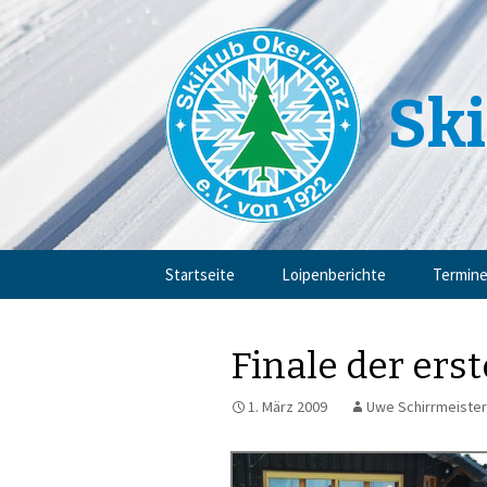
Ski
Zum
Startseite
Loipenberichte
Termin
Inhalt
springen
Finale der ers
1. März 2009
Uwe Schirrmeister