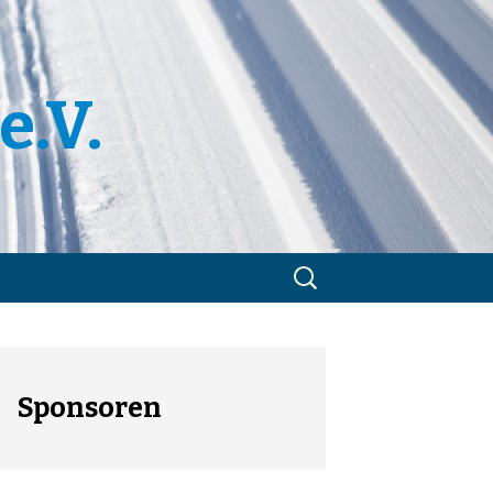
e.V.
Suchen
nach:
m
utzerklärung
Sponsoren