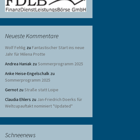
Neueste Kommentare
Wolf Fehlig
zu
Fantastischer Start ins neue
Jahr für Milena Protte
Andrea Haniak
zu
Sommerprogramm 2025
Anke Heise-Engelschalk
zu
Sommerprogramm 2025
Gernot
zu
Straße statt Loipe
Claudia Ehlers
zu
Jan-Friedrich Doerks für
Weltcupauftakt nominiert *Updated*
Schneenews