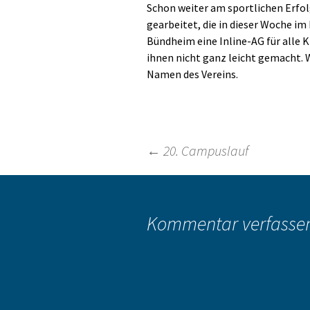
Schon weiter am sportlichen Erfo
gearbeitet, die in dieser Woche i
Bündheim eine Inline-AG für alle 
ihnen nicht ganz leicht gemacht. W
Namen des Vereins.
Beitragsnavigation
←
20. Campuslauf
Kommentar verfasse