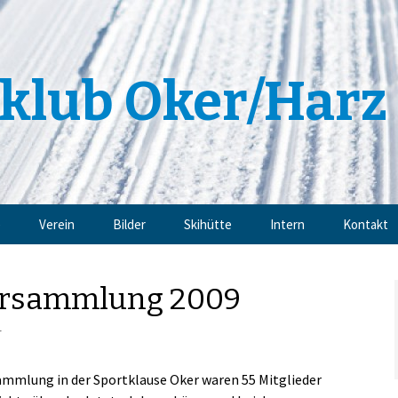
klub Oker/Harz 
e
Verein
Bilder
Skihütte
Intern
Kontakt
Angebote
Impressu
ersammlung 2009
Trainingsangebote
Datensch
r
Mitgliedschaft
ammlung in der Sportklause Oker waren 55 Mitglieder
Sponsoren