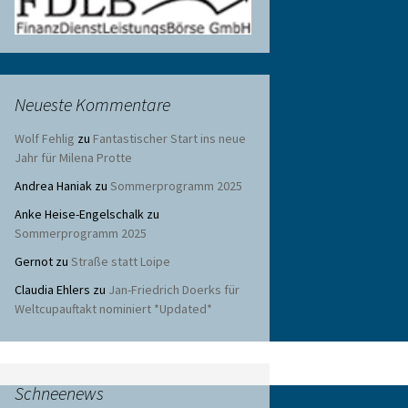
Neueste Kommentare
Wolf Fehlig
zu
Fantastischer Start ins neue
Jahr für Milena Protte
Andrea Haniak
zu
Sommerprogramm 2025
Anke Heise-Engelschalk
zu
Sommerprogramm 2025
Gernot
zu
Straße statt Loipe
Claudia Ehlers
zu
Jan-Friedrich Doerks für
Weltcupauftakt nominiert *Updated*
Schneenews