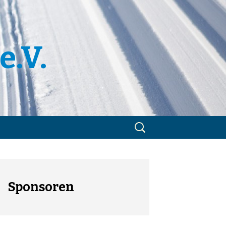
e.V.
Suchen
nach:
m
utzerklärung
Sponsoren