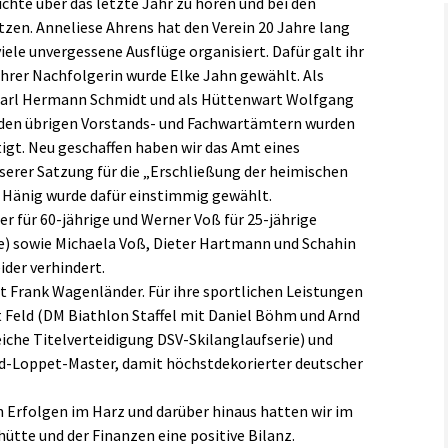
e über das letzte Jahr zu hören und bei den
zen. Anneliese Ahrens hat den Verein 20 Jahre lang
Links
ele unvergessene Ausflüge organisiert. Dafür galt ihr
ihrer Nachfolgerin wurde Elke Jahn gewählt. Als
Karl Hermann Schmidt und als Hüttenwart Wolfgang
 den übrigen Vorstands- und Fachwartämtern wurden
igt. Neu geschaffen haben wir das Amt eines
nserer Satzung für die „Erschließung der heimischen
t Hänig wurde dafür einstimmig gewählt.
r für 60-jährige und Werner Voß für 25-jährige
re) sowie Michaela Voß, Dieter Hartmann und Schahin
ider verhindert.
t Frank Wagenländer. Für ihre sportlichen Leistungen
Feld (DM Biathlon Staffel mit Daniel Böhm und Arnd
eiche Titelverteidigung DSV-Skilanglaufserie) und
d-Loppet-Master, damit höchstdekorierter deutscher
 Erfolgen im Harz und darüber hinaus hatten wir im
hütte und der Finanzen eine positive Bilanz.