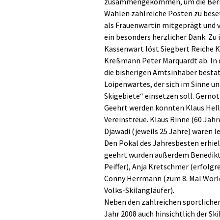
zusammengekommen, um die Bericht
Wahlen zahlreiche Posten zu beset
als Frauenwartin mitgeprägt und vi
ein besonders herzlicher Dank. Zu 
Kassenwart löst Siegbert Reiche 
Kreßmann Peter Marquardt ab. In
die bisherigen Amtsinhaber bestät
Loipenwartes, der sich im Sinne u
Skigebiete“ einsetzen soll. Gerno
Geehrt werden konnten Klaus Helle
Vereinstreue. Klaus Rinne (60 Jah
Djawadi (jeweils 25 Jahre) waren le
Den Pokal des Jahresbesten erhiel
geehrt wurden außerdem Benedikt 
Peiffer), Anja Kretschmer (erfolgr
Conny Herrmann (zum 8. Mal Worl
Volks-Skilangläufer).
Neben den zahlreichen sportlichen
Jahr 2008 auch hinsichtlich der Ski