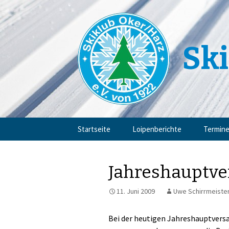
Ski
Zum
Startseite
Loipenberichte
Termin
Inhalt
springen
Jahreshauptv
11. Juni 2009
Uwe Schirrmeiste
Bei der heutigen Jahreshauptvers