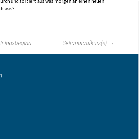
 durch und sortiert aus was morgen an einen neuen
ch was?
Links
ainingsbeginn
Skilanglaufkurs(e)
→
n