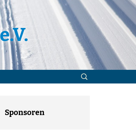
e.V.
Suchen
nach:
m
utzerklärung
Sponsoren