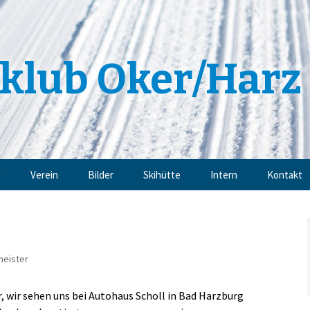
klub Oker/Harz 
e
Verein
Bilder
Skihütte
Intern
Kontakt
Angebote
Impressu
Trainingsangebote
Datensch
meister
Mitgliedschaft
, wir sehen uns bei Autohaus Scholl in Bad Harzburg
Sponsoren