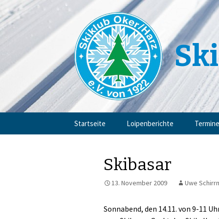
Ski
Zum
Startseite
Loipenberichte
Termin
Inhalt
springen
Skibasar
13. November 2009
Uwe Schirr
Sonnabend, den 14.11. von 9-11 Uhr