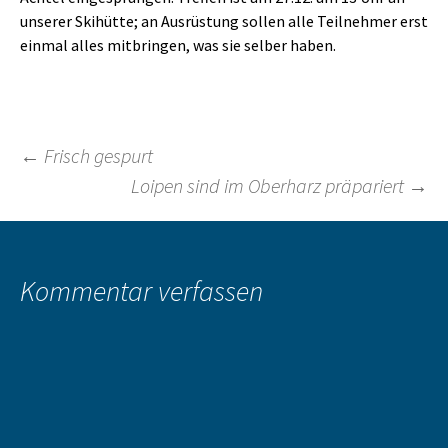
unserer Skihütte; an Ausrüstung sollen alle Teilnehmer erst
einmal alles mitbringen, was sie selber haben.
Beitragsnavigation
←
Frisch gespurt
Loipen sind im Oberharz präpariert
→
Kommentar verfassen