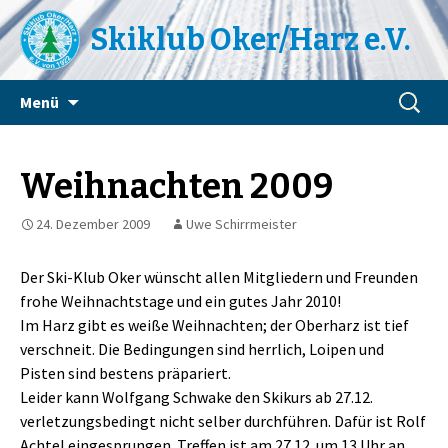
Skiklub Oker/Harz e.V.
Zum
Suchen
Menü
Inhalt
nach:
springen
Weihnachten 2009
24. Dezember 2009
Uwe Schirrmeister
Der Ski-Klub Oker wünscht allen Mitgliedern und Freunden
frohe Weihnachtstage und ein gutes Jahr 2010!
Im Harz gibt es weiße Weihnachten; der Oberharz ist tief
verschneit. Die Bedingungen sind herrlich, Loipen und
Pisten sind bestens präpariert.
Leider kann Wolfgang Schwake den Skikurs ab 27.12.
verletzungsbedingt nicht selber durchführen. Dafür ist Rolf
Achtel eingesprungen. Treffen ist am 27.12. um 13 Uhr an