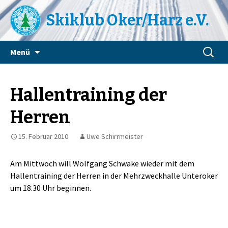
Skiklub Oker/Harz e.V.
Zum
Suchen
Menü
Inhalt
nach:
springen
Hallentraining der
Herren
15. Februar 2010
Uwe Schirrmeister
Am Mittwoch will Wolfgang Schwake wieder mit dem
Hallentraining der Herren in der Mehrzweckhalle Unteroker
um 18.30 Uhr beginnen.