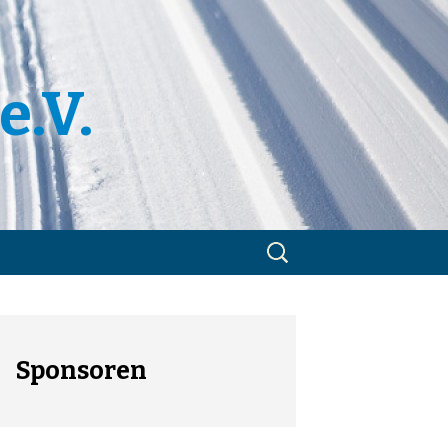
e.V.
Suchen
nach:
m
utzerklärung
Sponsoren