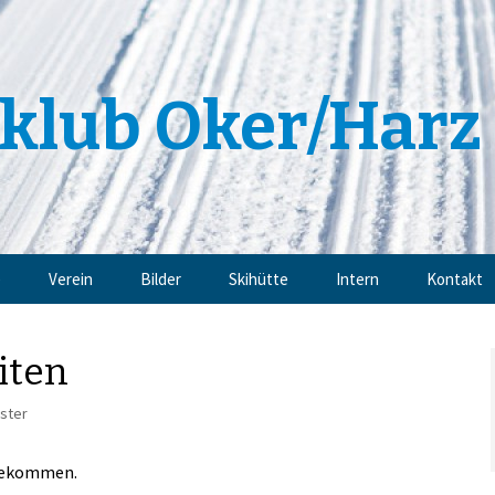
klub Oker/Harz 
e
Verein
Bilder
Skihütte
Intern
Kontakt
Angebote
Impressu
iten
Trainingsangebote
Datensch
ster
Mitgliedschaft
 gekommen.
Sponsoren