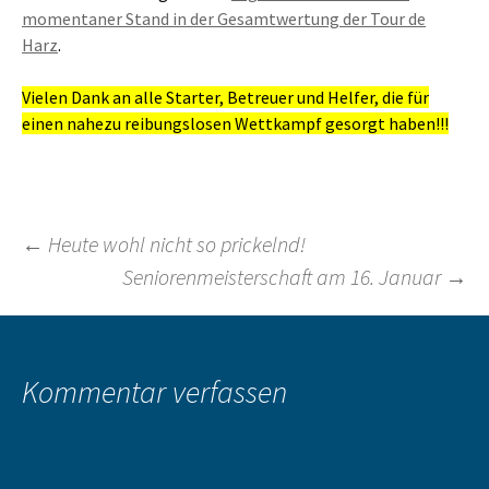
momentaner Stand in der Gesamtwertung der Tour de
Harz
.
Vielen Dank an alle Starter, Betreuer und Helfer, die für
einen nahezu reibungslosen Wettkampf gesorgt haben!!!
Beitragsnavigation
←
Heute wohl nicht so prickelnd!
Seniorenmeisterschaft am 16. Januar
→
Kommentar verfassen