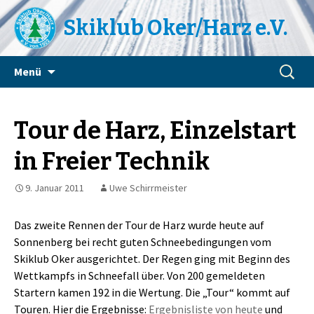
Skiklub Oker/Harz e.V.
Zum
Suchen
Menü
Inhalt
nach:
springen
Tour de Harz, Einzelstart
in Freier Technik
9. Januar 2011
Uwe Schirrmeister
Das zweite Rennen der Tour de Harz wurde heute auf
Sonnenberg bei recht guten Schneebedingungen vom
Skiklub Oker ausgerichtet. Der Regen ging mit Beginn des
Wettkampfs in Schneefall über. Von 200 gemeldeten
Startern kamen 192 in die Wertung. Die „Tour“ kommt auf
Touren. Hier die Ergebnisse:
Ergebnisliste von heute
und