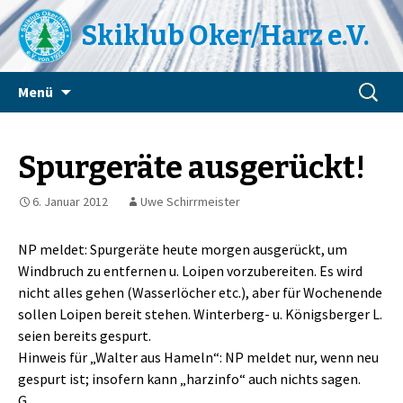
Skiklub Oker/Harz e.V.
Zum
Suchen
Menü
Inhalt
nach:
springen
Spurgeräte ausgerückt!
6. Januar 2012
Uwe Schirrmeister
NP meldet: Spurgeräte heute morgen ausgerückt, um
Windbruch zu entfernen u. Loipen vorzubereiten. Es wird
nicht alles gehen (Wasserlöcher etc.), aber für Wochenende
sollen Loipen bereit stehen. Winterberg- u. Königsberger L.
seien bereits gespurt.
Hinweis für „Walter aus Hameln“: NP meldet nur, wenn neu
gespurt ist; insofern kann „harzinfo“ auch nichts sagen.
G.