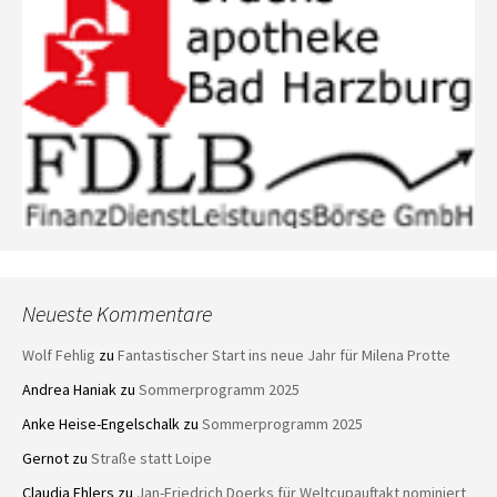
Neueste Kommentare
Wolf Fehlig
zu
Fantastischer Start ins neue Jahr für Milena Protte
Andrea Haniak
zu
Sommerprogramm 2025
Anke Heise-Engelschalk
zu
Sommerprogramm 2025
Gernot
zu
Straße statt Loipe
Claudia Ehlers
zu
Jan-Friedrich Doerks für Weltcupauftakt nominiert