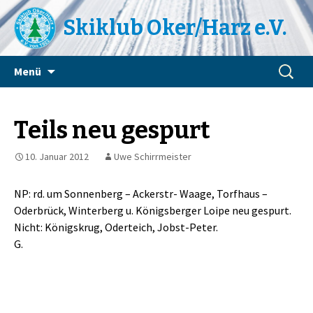
Skiklub Oker/Harz e.V.
Zum
Suchen
Menü
Inhalt
nach:
springen
Teils neu gespurt
10. Januar 2012
Uwe Schirrmeister
NP: rd. um Sonnenberg – Ackerstr- Waage, Torfhaus –
Oderbrück, Winterberg u. Königsberger Loipe neu gespurt.
Nicht: Königskrug, Oderteich, Jobst-Peter.
G.