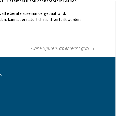
5. Dezember u. soll dann sofort in Betrieb
Links
as alte Geräte auseinandergebaut wird.
en, kann aber natürlich nicht verteilt werden.
Ohne Spuren, aber recht gut!
→
n