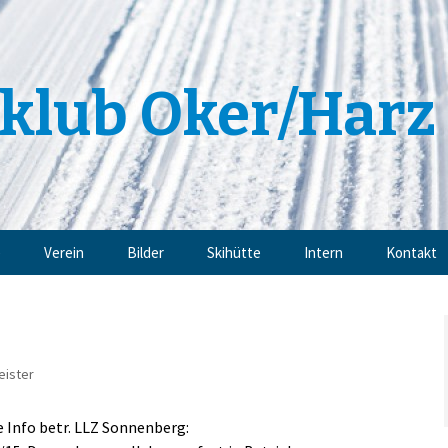
klub Oker/Harz 
e
Verein
Bilder
Skihütte
Intern
Kontakt
Angebote
Impressu
Trainingsangebote
Datensch
eister
Mitgliedschaft
e Info betr. LLZ Sonnenberg:
Sponsoren