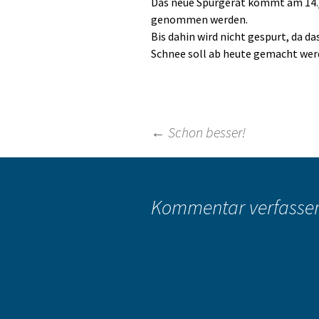
Das neue Spurgerät kommt am 14./1
genommen werden.
Bis dahin wird nicht gespurt, da d
Schnee soll ab heute gemacht werd
Beitragsnavigation
←
Schon besser!
Kommentar verfasse