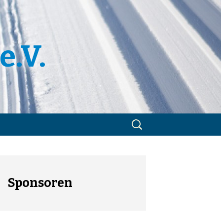
e.V.
Suchen
nach:
m
utzerklärung
Sponsoren