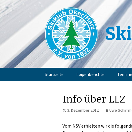
Ski
Zum
Startseite
Loipenberichte
Termin
Inhalt
springen
Info über LLZ
3. Dezember 2012
Uwe Schirrm
Vom NSV erhielten wir die folgend