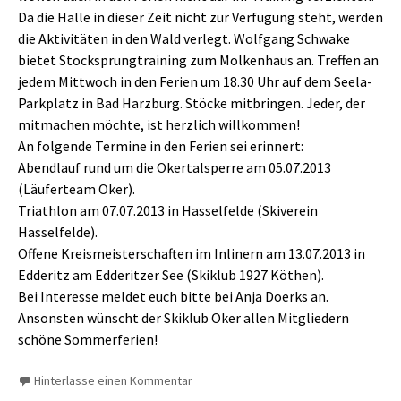
Da die Halle in dieser Zeit nicht zur Verfügung steht, werden
die Aktivitäten in den Wald verlegt. Wolfgang Schwake
bietet Stocksprungtraining zum Molkenhaus an. Treffen an
jedem Mittwoch in den Ferien um 18.30 Uhr auf dem Seela-
Parkplatz in Bad Harzburg. Stöcke mitbringen. Jeder, der
mitmachen möchte, ist herzlich willkommen!
An folgende Termine in den Ferien sei erinnert:
Abendlauf rund um die Okertalsperre am 05.07.2013
(Läuferteam Oker).
Triathlon am 07.07.2013 in Hasselfelde (Skiverein
Hasselfelde).
Offene Kreismeisterschaften im Inlinern am 13.07.2013 in
Edderitz am Edderitzer See (Skiklub 1927 Köthen).
Bei Interesse meldet euch bitte bei Anja Doerks an.
Ansonsten wünscht der Skiklub Oker allen Mitgliedern
schöne Sommerferien!
Hinterlasse einen Kommentar