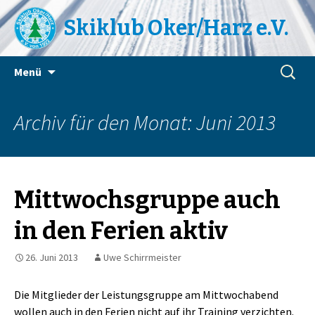
Skiklub Oker/Harz e.V.
Zum
Suchen
Menü
Inhalt
nach:
springen
Archiv für den Monat: Juni 2013
Mittwochsgruppe auch
in den Ferien aktiv
26. Juni 2013
Uwe Schirrmeister
Die Mitglieder der Leistungsgruppe am Mittwochabend
wollen auch in den Ferien nicht auf ihr Training verzichten.