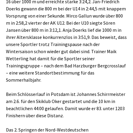
16 über 1000 m und erreichte starke 3:24,2. Jan-Friedrich
Doerks gewann die 800 m bei der U14 in 2:44,5 mit knappem
Vorsprung von einer Sekunde. Mirco Gallun wurde über 800
m in 2:58,2 vierter der AK U12. Bei der U10 siegte Sören
Jansen über 800 m in 3:12,1. Anja Doerks lief die 1000 m in
ihrer Altersklasse konkurrenzlos in 3:51,9. Das beweist, dass
unsere Sportler trotz Trainingspause nach der
Wintersaison schon wieder gut dabei sind. Trainer Maik
Wetterling hat damit für die Sportler seiner
Trainingsgruppe – nach dem Bad Harzburger Bergcrosslauf
– eine weitere Standortbestimmung für das
Sommerhalbjahr.
Beim Schlösserlauf in Potsdam ist Johannes Schirrmeister
am 2.6. für den Skiklub Oker gestartet und die 10 km in
beachtlichen 44:00 gelaufen. Damit wurde er 83. unter 1203
Finishern über diese Distanz.
Das 2. Springen der Nord-Westdeutschen