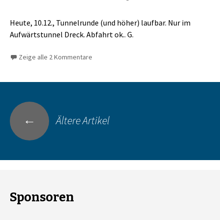
Heute, 10.12., Tunnelrunde (und höher) laufbar. Nur im
Aufwärtstunnel Dreck. Abfahrt ok.. G.
Zeige alle 2 Kommentare
Beitrags-
←
Ältere Artikel
Navigation
Sponsoren