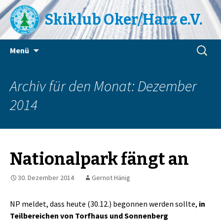
Skiklub Oker/Harz e.V.
Zum
Suchen
Menü
Inhalt
nach:
springen
Archiv für den Monat: Dezember
2014
Nationalpark fängt an
30. Dezember 2014
Gernot Hänig
NP meldet, dass heute (30.12.) begonnen werden sollte,
in
Teilbereichen von Torfhaus und
Sonnenberg