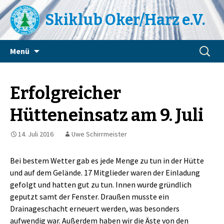
Skiklub Oker/Harz e.V.
Zum
Suchen
Menü
Inhalt
nach:
springen
Erfolgreicher
Hütteneinsatz am 9. Juli
14. Juli 2016
Uwe Schirrmeister
Bei bestem Wetter gab es jede Menge zu tun in der Hütte
und auf dem Gelände. 17 Mitglieder waren der Einladung
gefolgt und hatten gut zu tun. Innen wurde gründlich
geputzt samt der Fenster. Draußen musste ein
Drainageschacht erneuert werden, was besonders
aufwendig war. Außerdem haben wir die Äste von den