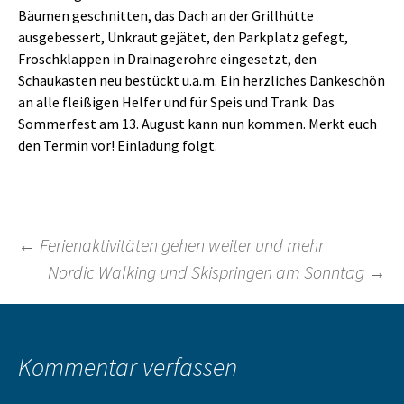
Bäumen geschnitten, das Dach an der Grillhütte
ausgebessert, Unkraut gejätet, den Parkplatz gefegt,
Froschklappen in Drainagerohre eingesetzt, den
Schaukasten neu bestückt u.a.m. Ein herzliches Dankeschön
an alle fleißigen Helfer und für Speis und Trank. Das
Sommerfest am 13. August kann nun kommen. Merkt euch
den Termin vor! Einladung folgt.
Beitragsnavigation
←
Ferienaktivitäten gehen weiter und mehr
Nordic Walking und Skispringen am Sonntag
→
Kommentar verfassen