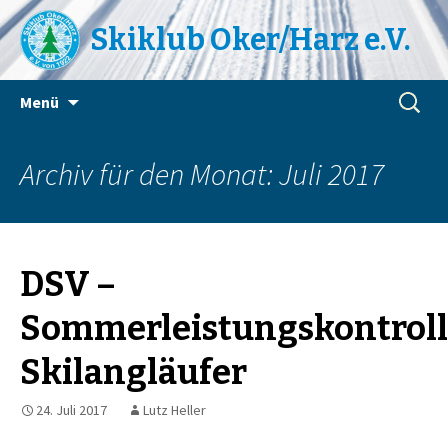
Skiklub Oker/Harz e.V.
Zum
Suchen
Menü
Inhalt
nach:
springen
Archiv für den Monat: Juli 2017
DSV –
Sommerleistungskontrol
Skilangläufer
24. Juli 2017
Lutz Heller