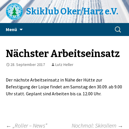
Skiklub Oker/Harz e.V.
Zum
Suchen
Menü
Inhalt
nach:
springen
Nächster Arbeitseinsatz
28. September 2017
Lutz Heller
Der nächste Arbeitseinsatz in Nähe der Hütte zur
Befestigung der Loipe findet am Samstag den 30.09. ab 9.00
Uhr statt. Geplant sind Arbeiten bis ca. 12.00 Uhr.
←
„Roller – News“
Nochmal: Skirollern
→