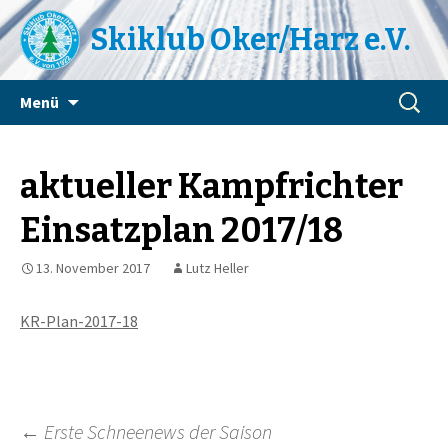
Skiklub Oker/Harz e.V.
Zum
Suchen
Menü
Inhalt
nach:
springen
aktueller Kampfrichter
Einsatzplan 2017/18
13. November 2017
Lutz Heller
KR-Plan-2017-18
Beitragsnavigation
←
Erste Schneenews der Saison