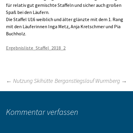
für relativ gut gemischte Staffeln und sicher auch großen
Spaß bei den Läufern.
Die Staffel U16 weiblich und älter glänzte mit dem 1. Rang
mit den Läuferinnen Inga Metz, Anja Kretschmer und Pia
Buchholz.
Ergebnisliste_Staffel_2018_2
Beitragsnavigation
←
Nutzung Skihütte
Berganstiegslauf Wurmberg
→
Kommentar verfassen