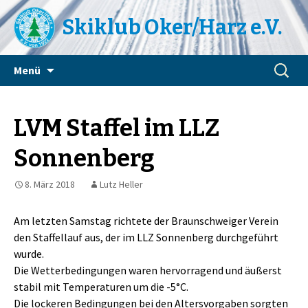
Skiklub Oker/Harz e.V.
Zum
Suchen
Menü
Inhalt
nach:
springen
LVM Staffel im LLZ
Sonnenberg
8. März 2018
Lutz Heller
Am letzten Samstag richtete der Braunschweiger Verein
den Staffellauf aus, der im LLZ Sonnenberg durchgeführt
wurde.
Die Wetterbedingungen waren hervorragend und äußerst
stabil mit Temperaturen um die -5°C.
Die lockeren Bedingungen bei den Altersvorgaben sorgten