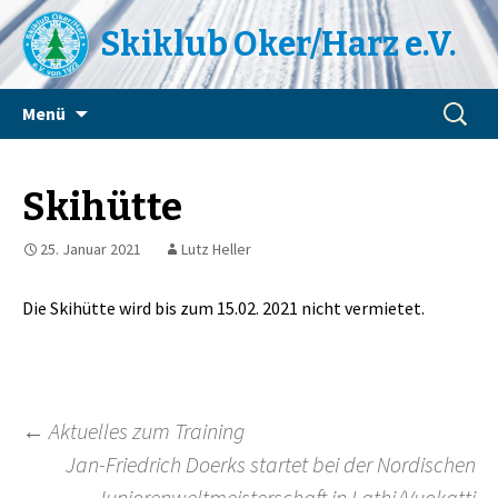
Skiklub Oker/Harz e.V.
Zum
Suchen
Menü
Inhalt
nach:
springen
Skihütte
25. Januar 2021
Lutz Heller
Die Skihütte wird bis zum 15.02. 2021 nicht vermietet.
Beitragsnavigation
←
Aktuelles zum Training
Jan-Friedrich Doerks startet bei der Nordischen
Juniorenweltmeisterschaft in Lathi/Vuokatti