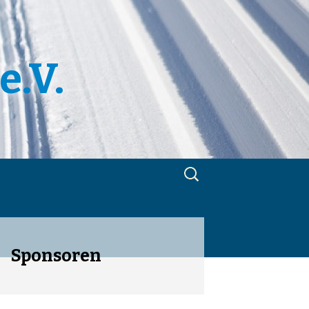
e.V.
Suchen
nach:
m
utzerklärung
Sponsoren