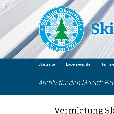
Ski
Zum
Startseite
Loipenberichte
Termin
Inhalt
springen
Archiv für den Monat: Fe
Vermietung Sk