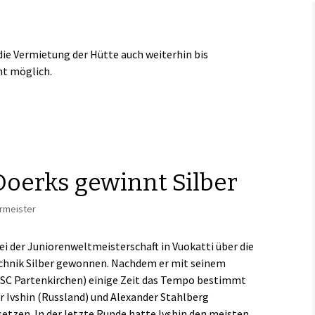
Links
die Vermietung der Hütte auch weiterhin bis
ht möglich.
Doerks gewinnt Silber
rrmeister
ei der Juniorenweltmeisterschaft in Vuokatti über die
echnik Silber gewonnen. Nachdem er mit seinem
SC Partenkirchen) einige Zeit das Tempo bestimmt
r Ivshin (Russland) und Alexander Stahlberg
etzen. In der letzte Runde hatte Ivshin den meisten