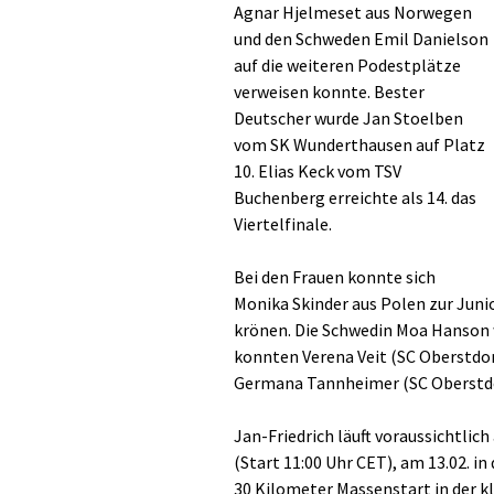
Agnar Hjelmeset aus Norwegen
und den Schweden Emil Danielson
auf die weiteren Podestplätze
verweisen konnte. Bester
Deutscher wurde Jan Stoelben
vom SK Wunderthausen auf Platz
10. Elias Keck vom TSV
Buchenberg erreichte als 14. das
Viertelfinale.
Bei den Frauen konnte sich
Monika Skinder aus Polen zur Juni
krönen. Die Schwedin Moa Hanson w
konnten Verena Veit (SC Oberstdorf
Germana Tannheimer (SC Oberstdorf
Jan-Friedrich läuft voraussichtlich
(Start 11:00 Uhr CET), am 13.02. in
30 Kilometer Massenstart in der kl