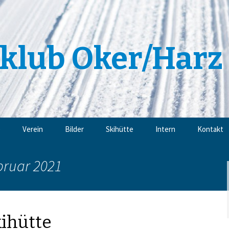
klub Oker/Harz 
e
Verein
Bilder
Skihütte
Intern
Kontakt
Angebote
Impressu
bruar 2021
Trainingsangebote
Datensch
Mitgliedschaft
ihütte
Sponsoren