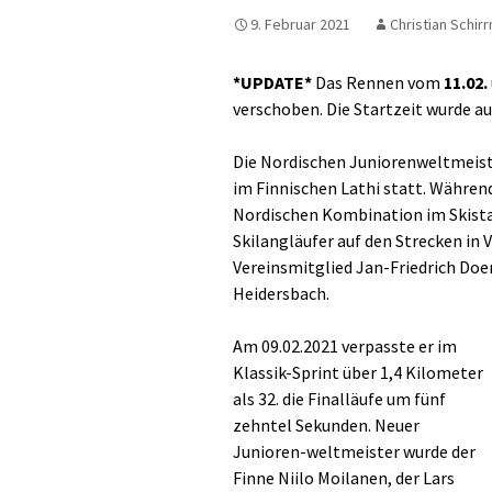
9. Februar 2021
Christian Schir
*UPDATE*
Das Rennen vom
11.02.
verschoben. Die Startzeit wurde a
Die Nordischen Juniorenweltmeiste
im Finnischen Lathi statt. Währen
Nordischen Kombination im Skista
Skilangläufer auf den Strecken in V
Vereinsmitglied Jan-Friedrich Doer
Heidersbach.
Am 09.02.2021 verpasste er im
Klassik-Sprint über 1,4 Kilometer
als 32. die Finalläufe um fünf
zehntel Sekunden. Neuer
Junioren-weltmeister wurde der
Finne Niilo Moilanen, der Lars