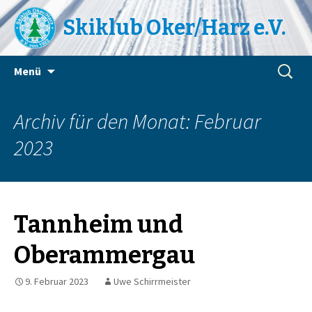
Skiklub Oker/Harz e.V.
Zum
Suchen
Menü
Inhalt
nach:
springen
Archiv für den Monat: Februar
2023
Tannheim und
Oberammergau
9. Februar 2023
Uwe Schirrmeister