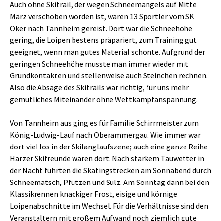
Auch ohne Skitrail, der wegen Schneemangels auf Mitte
März verschoben worden ist, waren 13 Sportler vom SK
Oker nach Tannheim gereist. Dort war die Schneehöhe
gering, die Loipen bestens präpariert, zum Training gut
geeignet, wenn man gutes Material schonte. Aufgrund der
geringen Schneehöhe musste man immer wieder mit
Grundkontakten und stellenweise auch Steinchen rechnen.
Also die Absage des Skitrails war richtig, für uns mehr
gemütliches Miteinander ohne Wettkampfanspannung.
Von Tannheim aus ging es für Familie Schirrmeister zum
König-Ludwig-Lauf nach Oberammergau. Wie immer war
dort viel los in der Skilanglaufszene; auch eine ganze Reihe
Harzer Skifreunde waren dort. Nach starkem Tauwetter in
der Nacht führten die Skatingstrecken am Sonnabend durch
Schneematsch, Pfützen und Sulz. Am Sonntag dann bei den
Klassikrennen knackiger Frost, eisige und körnige
Loipenabschnitte im Wechsel. Für die Verhältnisse sind den
Veranstaltern mit großem Aufwand noch ziemlich gute