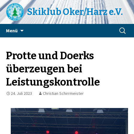
Skiklub Oker/Harz e.V.
Zum
Suchen
Menü
Inhalt
nach:
springen
Protte und Doerks
überzeugen bei
Leistungskontrolle
24. Juli 2023
Christian Schirrmeister