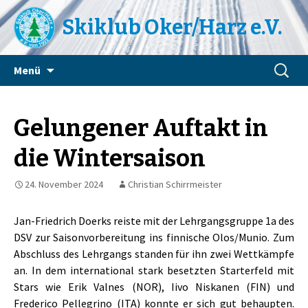
Skiklub Oker/Harz e.V.
Zum
Suchen
Menü
Inhalt
nach:
springen
Gelungener Auftakt in
die Wintersaison
24. November 2024
Christian Schirrmeister
Jan-Friedrich Doerks reiste mit der Lehrgangsgruppe 1a des
DSV zur Saisonvorbereitung ins finnische Olos/Munio. Zum
Abschluss des Lehrgangs standen für ihn zwei Wettkämpfe
an. In dem international stark besetzten Starterfeld mit
Stars wie Erik Valnes (NOR), Iivo Niskanen (FIN) und
Frederico Pellegrino (ITA) konnte er sich gut behaupten.