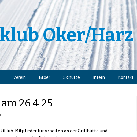
klub Oker/Harz 
e
Verein
Bilder
Skihütte
Intern
Kontakt
Angebote
Impressu
 am 26.4.25
Trainingsangebote
Datensch
r
Mitgliedschaft
kiklub-Mitglieder für Arbeiten an der Grillhütte und
Sponsoren