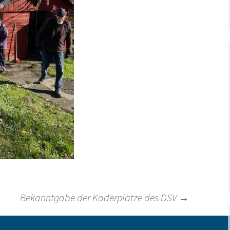
Bekanntgabe der Kaderplätze des DSV
→