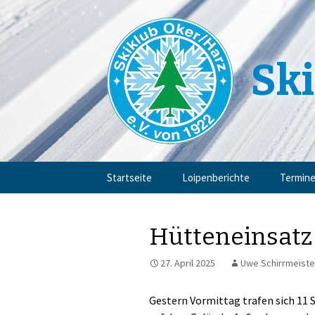
Ski
Zum
Startseite
Loipenberichte
Termin
Inhalt
springen
Hütteneinsatz
27. April 2025
Uwe Schirrmeiste
Gestern Vormittag trafen sich 11 S